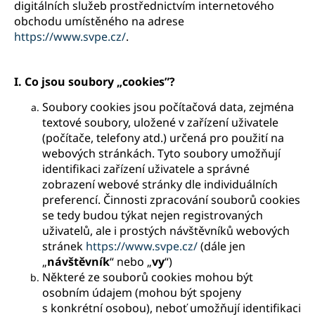
digitálních služeb prostřednictvím internetového
i
obchodu umístěného na adrese
n
https://www.svpe.cz/
.
g
f
I.
Co jsou soubory „cookies”?
o
r
Soubory cookies jsou počítačová data, zejména
textové soubory, uložené v zařízení uživatele
?
(počítače, telefony atd.) určená pro použití na
webových stránkách. Tyto soubory umožňují
identifikaci zařízení uživatele a správné
zobrazení webové stránky dle individuálních
preferencí. Činnosti zpracování souborů cookies
SEARCH
se tedy budou týkat nejen registrovaných
uživatelů, ale i prostých návštěvníků webových
stránek
https://www.svpe.cz/
(dále jen
W
„
návštěvník
“ nebo „
vy
“)
e
Některé ze souborů cookies mohou být
r
osobním údajem (mohou být spojeny
e
s konkrétní osobou), neboť umožňují identifikaci