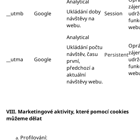
Analytical
záje
Ukládání doby
__utmb
Google
Session
udrž
návštěvy na
funk
webu.
web
Analytical
Opr
Ukládání počtu
záje
návštěv, času
Persistent
__utma
Google
udrž
první,
funk
předchozí a
web
aktuální
návštěvy webu.
VIII. Marketingové aktivity, které pomocí cookies
můžeme dělat
Profilování:
a.