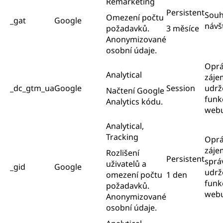
Remarketing
Persistent
Souh
Omezení počtu
_gat
Google
návš
požadavků.
3 měsíce
Anonymizované
osobní údaje.
Opr
Analytical
záje
_dc_gtm_ua
Google
Session
udrž
Načtení Google
funk
Analytics kódu.
web
Analytical,
Tracking
Opr
záje
Rozlišení
Persistent
sprá
uživatelů a
_gid
Google
udrž
omezení počtu
1 den
funk
požadavků.
web
Anonymizované
osobní údaje.