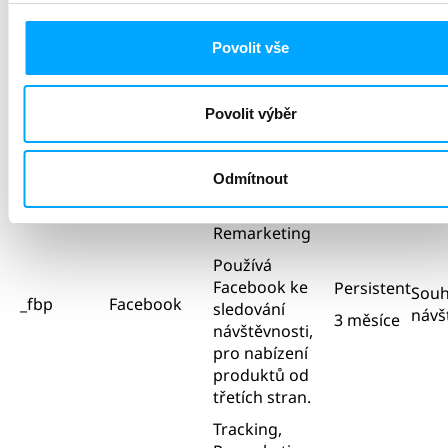
Tracking,
Remarketing
Povolit vše
Měření
Persistent
Souh
reklamní
_gcl_au
Google
3 měsíc
návš
efektivity,
Povolit výběr
ukládání a
sledování
konverzí.
Odmítnout
Tracking,
Remarketing
Používá
Facebook ke
Persistent
Souh
_fbp
Facebook
sledování
návš
3 měsíce
návštěvnosti,
pro nabízení
produktů od
třetích stran.
Tracking,