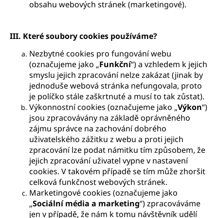
obsahu webových stránek (marketingové).
III.
Které soubory cookies používáme?
Nezbytné cookies pro fungování webu
(označujeme jako „
Funkční
“) a vzhledem k jejich
smyslu jejich zpracování nelze zakázat (jinak by
jednoduše webová stránka nefungovala, proto
je políčko stále zaškrtnuté a musí to tak zůstat).
Výkonnostní cookies (označujeme jako „
Výkon
“)
jsou zpracovávány na základě oprávněného
zájmu správce na zachování dobrého
uživatelského zážitku z webu a proti jejich
zpracování lze podat námitku tím způsobem, že
jejich zpracování uživatel vypne v nastavení
cookies. V takovém případě se tím může zhoršit
celková funkčnost webových stránek.
Marketingové cookies (označujeme jako
„
Sociální média a marketing
“) zpracováváme
jen v případě, že nám k tomu návštěvník udělí