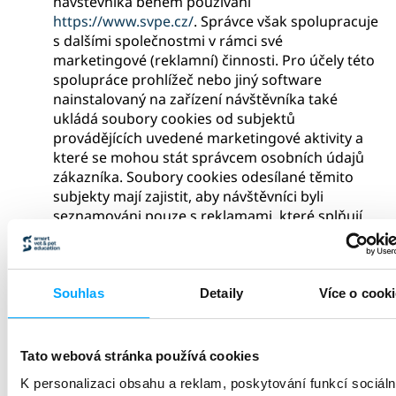
návštěvníka během používání
https://www.svpe.cz/
. Správce však spolupracuje
s dalšími společnostmi v rámci své
marketingové (reklamní) činnosti. Pro účely této
spolupráce prohlížeč nebo jiný software
nainstalovaný na zařízení návštěvníka také
ukládá soubory cookies od subjektů
provádějících uvedené marketingové aktivity a
které se mohou stát správcem osobních údajů
zákazníka. Soubory cookies odesílané těmito
subjekty mají zajistit, aby návštěvníci byli
seznamováni pouze s reklamami, které splňují
jejich individuální zájmy a potřeby. Podle názoru
správce je pro návštěvníky atraktivnější
zobrazování přizpůsobené reklamy než reklama,
která nesouvisí s jejich potřebami. Bez těchto
Souhlas
Detaily
Více o cook
souborů by to nebylo možné, protože
společnosti spolupracující se správcem zasílají
návštěvníkům reklamní obsah.
Tato webová stránka používá cookies
Jako součást marketingových aktivit používá
K personalizaci obsahu a reklam, poskytování funkcí sociáln
správce následující subjekty, kteří používají