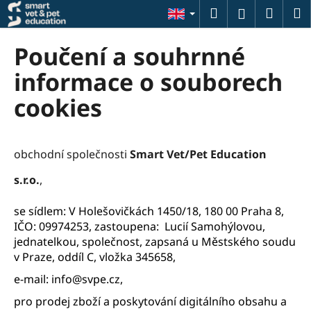
C
Skip
Search
Shopp
M
Login
to
a
content
Back
Back
cart
r
Poučení a souhrnné
t
W
informace o souborech
h
cookies
a
t
a
obchodní společnosti
Smart Vet/Pet Education
r
s.r.o.
,
e
y
se sídlem:
V Holešovičkách 1450/18
,
180 00 Praha 8
,
o
IČO: 09974253, zastoupena: Lucií Samohýlovou,
u
jednatelkou, společnost, zapsaná u Městského soudu
l
v Praze, oddíl C, vložka 345658,
o
e-mail: info@svpe.cz,
o
pro prodej zboží a poskytování digitálního obsahu a
k