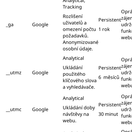
Analytical,
Tracking
Opr
Rozlišení
záje
Persistent
uživatelů a
_ga
Google
udrž
omezení počtu
1 rok
funk
požadavků.
web
Anonymizované
osobní údaje.
Analytical
Opr
záje
Ukládání
Persistent
__utmz
Google
udrž
použitého
6 měsíců
funk
klíčového slova
web
a vyhledávače.
Opr
Analytical
záje
Persistent
Ukládání doby
__utmc
Google
udrž
návštěvy na
30 minut
funk
webu.
web
Opr