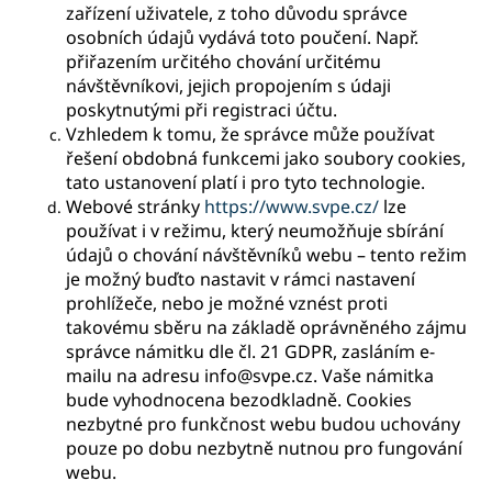
c
zařízení uživatele, z toho důvodu správce
o
osobních údajů vydává toto poučení. Např.
m
přiřazením určitého chování určitému
m
návštěvníkovi, jejich propojením s údaji
e
poskytnutými při registraci účtu.
n
Vzhledem k tomu, že správce může používat
d
řešení obdobná funkcemi jako soubory cookies,
tato ustanovení platí i pro tyto technologie.
Webové stránky
https://www.svpe.cz/
lze
používat i v režimu, který neumožňuje sbírání
údajů o chování návštěvníků webu – tento režim
je možný buďto nastavit v rámci nastavení
prohlížeče, nebo je možné vznést proti
takovému sběru na základě oprávněného zájmu
správce námitku dle čl. 21 GDPR, zasláním e-
mailu na adresu info@svpe.cz. Vaše námitka
bude vyhodnocena bezodkladně. Cookies
nezbytné pro funkčnost webu budou uchovány
pouze po dobu nezbytně nutnou pro fungování
webu.