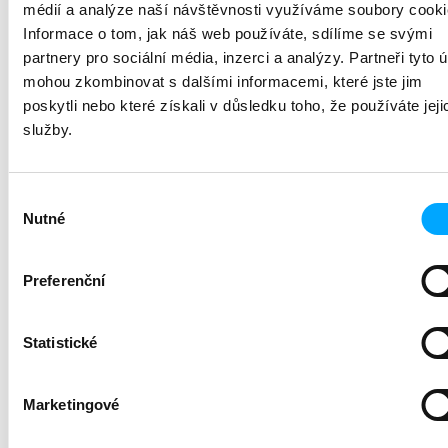
médií a analýze naší návštěvnosti využíváme soubory cooki
soubory cookies:
Informace o tom, jak náš web používáte, sdílíme se svými
Google Analytics provozované společností
partnery pro sociální média, inzerci a analýzy. Partneři tyto 
Google LLC, se sídlem DE19808
Wilmington, Corporation Service Company,
mohou zkombinovat s dalšími informacemi, které jste jim
251 Little Falls Drive, Spojené státy
poskytli nebo které získali v důsledku toho, že používáte jeji
americké a Google Ads, provozované
služby.
společností Google Ireland Limited, se
sídlem Gordon House, Barrow Street,
Dublin 4, Irsko (
Google
),
Výběr
Facebook Ads, provozované společností
Nutné
souhlasu
Facebook Ireland Ltd., se sídlem Grand
Canal Square, Grand Canal Harbour, Dublin
2 Ireland (
Facebook
).
Preferenční
Statistické
VII.
Druhy cookies
Marketingové
Název
Doba
Práv
Provozovatel
Účel
cookies
trvání
titul