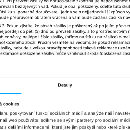
4.1. Při převzetí zásilky od doručovatele zkontrolujte neporušenost o
převzali bez zjevných vad. Pokud je obal poškozený, sdělte tuto sku
Zásilku si ponechá doručovatel. Jedná se o nejjednodušší způsob vy
bude přepravcem obratem vrácena a vám bude zaslána zásilka no
4.2. Pokud zjistíte, že obsah zásilky je poškozený až po jejím převze
nejpozději
do pěti (5) dnů
od převzetí zásilky, a to prostřednictvím
objednávky, nejlépe i číslo zásilky, (přímo na štítku na zásilce) e-m
poškozeného zboží. Prosím vezměte na vědomí, že pokud reklamaci o
zásilky, nebude s velkou pravděpodobností taková reklamace uzná
reklamace poškozené zásilky může vzniknout škoda (poškozená zás
pozdní reklamaci), takto vzniklou škodu jsme oprávněni po vás vymáh
fotodokumentaci (aby bylo zřetelně vidět poškozené zboží, obal, výp
4.3. Po vyplnění reklamačního formuláře poškozené zásilky obdržíte
telefonicky kontaktovat na telefonním čísle +420 732 162 394, nebo n
probíhá vyřizování reklamace.
Detaily
5 POKUD JSTE OBDRŽELI ŠPATNĚ ZASLANÉ ZBOŽÍ NEBO NEOBDRŽ
á cookies
DIGITÁLNÍHO OBSAHU
klam, poskytování funkcí sociálních médií a analýze naší návšt
5.1. V případě, že jste obdrželi špatně zaslané zboží, nesprávné mn
odkazem ke spuštění zakoupeného digitálního obsahu
, kontaktujt
 náš web používáte, sdílíme se svými partnery pro sociální média
vyplného
r
eklamačního formuláře
, který odešlete na e-mail na
inf
 s dalšími informacemi, které jste jim poskytli nebo které získa