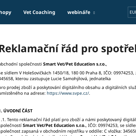
shopy
Vet Coaching
webináře
lecturers
EU
hat are you looking for?
Reklamační řád pro spotře
SEARCH
obchodní společnosti
Smart Vet/Pet Education s.r.o.
,
se sídlem
V Holešovičkách 1450/18
,
180 00 Praha 8
, IČO: 09974253,
345658, kterou zastupuje Lucie Samohýlová, jednatelka
We recommend
pro prodej zboží a poskytování digitálního obsahu a digitálních s
umístěného na adrese:
https://www.svpe.cz/
.
1. ÚVODNÍ ČÁST
1.1. Tento reklamační řád platí pro zboží a námi poskytovaný digit
společností
Smart Vet/Pet Education s.r.o.
, IČO: 09974253, se síd
společnost zapsaná v obchodním rejstříku v oddíle: C vložka: 3456