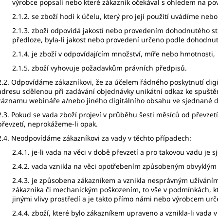
výrobce popsali nebo které zákazník očekával s ohledem na po
2.1.2. se zboží hodí k účelu, který pro její použití uvádíme ne
2.1.3. zboží odpovídá jakostí nebo provedením dohodnutého 
předloze, byla-li jakost nebo provedení určeno podle dohodnu
2.1.4. je zboží v odpovídajícím množství, míře nebo hmotnosti,
2.1.5. zboží vyhovuje požadavkům právních předpisů.
2.2. Odpovídáme zákazníkovi, že za účelem řádného poskytnutí dig
adresu sdělenou při zadávání objednávky unikátní odkaz ke spušt
záznamu webináře a/nebo jiného digitálního obsahu ve sjednané 
2.3. Pokud se vada zboží projeví v průběhu šesti měsíců od převzetí 
převzetí, neprokážeme-li opak.
2.4. Neodpovídáme zákazníkovi za vady v těchto případech:
2.4.1. je-li vada na věci v době převzetí a pro takovou vadu je 
2.4.2. vada vznikla na věci opotřebením způsobeným obvyklým u
2.4.3. je způsobena zákazníkem a vznikla nesprávným užíván
zákazníka či mechanickým poškozením, to vše v podmínkách, kte
jinými vlivy prostředí a je takto přímo námi nebo výrobcem urč
2.4.4. zboží, které bylo zákazníkem upraveno a vznikla-li vada 