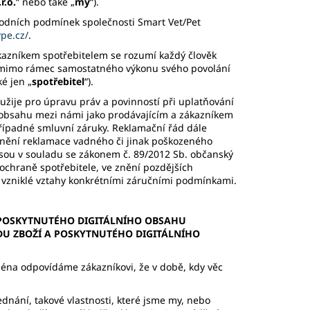
r.o.
“ nebo také „
my
“).
hodních podmínek společnosti Smart Vet/Pet
pe.cz/
.
ákazníkem spotřebitelem se rozumí každý člověk
bo mimo rámec samostatného výkonu svého povolání
é jen „
spotřebitel
“).
oužije pro úpravu práv a povinností při uplatňování
 obsahu mezi námi jako prodávajícím a zákazníkem
 případné smluvní záruky. Reklamační řád dále
nění reklamace vadného či jinak poškozeného
 jsou v souladu se zákonem č. 89/2012 Sb. občanský
 ochraně spotřebitele, ve znění pozdějších
se vzniklé vztahy konkrétními záručními podmínkami.
 POSKYTNUTÉHO DIGITÁLNÍHO OBSAHU
U ZBOŽÍ A POSKYTNUTÉHO DIGITÁLNÍHO
ména odpovídáme zákazníkovi, že v době, kdy věc
ujednání, takové vlastnosti, které jsme my, nebo