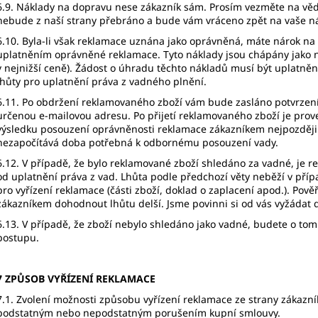
6.9. Náklady na dopravu nese zákazník sám. Prosím vezměte na věd
nebude z naší strany přebráno a bude vám vráceno zpět na vaše ná
6.10. Byla-li však reklamace uznána jako oprávněná, máte nárok n
uplatněním oprávněné reklamace. Tyto náklady jsou chápány jako ne
v nejnižší ceně). Žádost o úhradu těchto nákladů musí být uplatně
lhůty pro uplatnění práva z vadného plnění.
6.11. Po obdržení reklamovaného zboží vám bude zasláno potvrzení 
určenou e-mailovou adresu. Po přijetí reklamovaného zboží je pro
výsledku posouzení oprávněnosti reklamace zákazníkem nejpozději do
nezapočítává doba potřebná k odbornému posouzení vady.
6.12. V případě, že bylo reklamované zboží shledáno za vadné, je re
od uplatnění práva z vad. Lhůta podle předchozí věty neběží v pří
pro vyřízení reklamace (části zboží, doklad o zaplacení apod.). P
zákazníkem dohodnout lhůtu delší. Jsme povinni si od vás vyžádat 
6.13. V případě, že zboží nebylo shledáno jako vadné, budete o to
postupu.
7 ZPŮSOB VYŘÍZENÍ REKLAMACE
7.1. Zvolení možnosti způsobu vyřízení reklamace ze strany zákazn
podstatným nebo nepodstatným porušením kupní smlouvy.