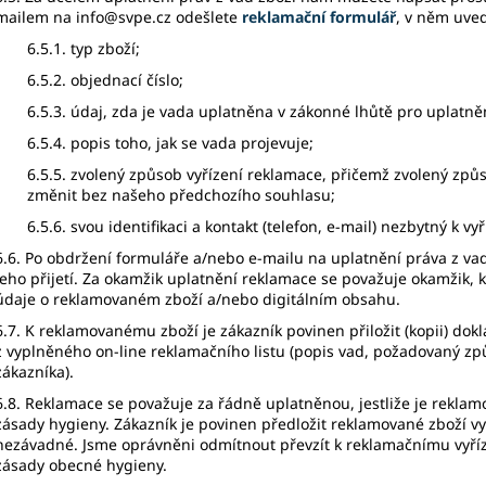
mailem na
info@svpe.cz
odešlete
reklamační formulář
, v něm uve
6.5.1. typ zboží;
6.5.2. objednací číslo;
6.5.3. údaj, zda je vada uplatněna v zákonné lhůtě pro uplatně
6.5.4. popis toho, jak se vada projevuje;
6.5.5. zvolený způsob vyřízení reklamace, přičemž zvolený způ
změnit bez našeho předchozího souhlasu;
6.5.6. svou identifikaci a kontakt (telefon, e-mail) nezbytný k vy
6.6. Po obdržení formuláře a/nebo e-mailu na uplatnění práva z vad
jeho přijetí. Za okamžik uplatnění reklamace se považuje okamžik,
údaje o reklamovaném zboží a/nebo digitálním obsahu.
6.7. K reklamovanému zboží je zákazník povinen přiložit (kopii) dok
z vyplněného on-line reklamačního listu (popis vad, požadovaný zp
zákazníka).
6.8. Reklamace se považuje za řádně uplatněnou, jestliže je rekla
zásady hygieny. Zákazník je povinen předložit reklamované zboží vy
nezávadné. Jsme oprávněni odmítnout převzít k reklamačnímu vyříz
zásady obecné hygieny.