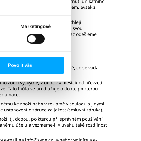
ontrolujeme odeslané zboží.
Poskytnutí unikátního
ší strany automatizovaným procesem, avšak z
ní na váš e-mail. My vše co nejrychleji
Marketingové
ostup.
V případě, že neobdržíte na svou
ináře, pak Vám tento unikátní odkaz odešleme
Povolit vše
 ihned, bez zbytečného odkladu poté, co se vada
ního zboží vyskytne, v době 24 měsíců od převzetí.
ze. Tato lhůta se prodlužuje o dobu, po kterou
reklamace.
enému ke zboží nebo v reklamě v souladu s jinými
se ustanovení o záruce za jakost (smluvní záruka).
boží, tj. dobou, po kterou při správném používání
danému účelu a vezmeme-li v úvahu také rozdílnost
tý e-mail na
info@svpe.cz
, a/nebo vyplníte a e-