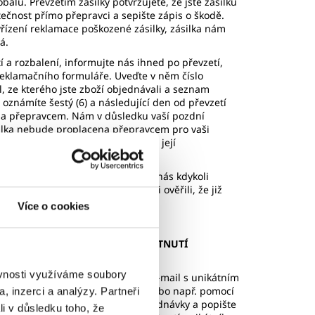
balu. Převzetím zásilky potvrzujete, že jste zásilku
tečnost přímo přepravci a sepište zápis o škodě.
řízení reklamace poškozené zásilky, zásilka nám
vá.
tí a rozbalení, informujte nás ihned po převzetí,
 reklamačního formuláře. Uveďte v něm číslo
ail, ze kterého jste zboží objednávali a seznam
známíte šestý (6) a následující den od převzetí
na přepravcem. Nám v důsledku vaší pozdní
ilka nebude proplacena přepravcem pro vaši
at. Zásilku uchovejte a proveďte její
lň).
 potvrzení na váš e-mail. Můžete nás kdykoli
a e-mailu info@svpe.cz, abyste si ověřili, že již
Více o cookies
ELI UNIKÁTNÍ ODKAZ PRO POSKYTNUTÍ
ěvnosti využíváme soubory
ožství,
případně jste neobdrželi e-mail s unikátním
e nás e-mailem na
info@svpe.cz
nebo např. pomocí
, inzerci a analýzy. Partneři
o@svpe.cz
. Napište nám číslo objednávky a popište
li v důsledku toho, že