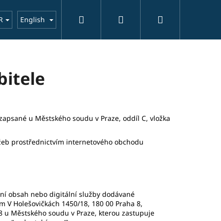
Search
Login
Shopping
about us
contact
Aktuality
R
English
cart
bitele
 zapsané u Městského soudu v Praze, oddíl C, vložka
lužeb prostřednictvím internetového obchodu
ální obsah nebo digitální služby dodávané
lem
V Holešovičkách 1450/18
,
180 00 Praha 8
,
58 u Městského soudu v Praze, kterou zastupuje