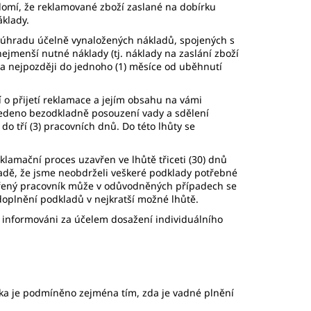
omí, že reklamované zboží zaslané na dobírku
klady.
a úhradu účelně vynaložených nákladů, spojených s
jmenší nutné náklady (tj. náklady na zaslání zboží
na nejpozději do jednoho (1) měsíce od uběhnutí
o přijetí reklamace a jejím obsahu na vámi
vedeno bezodkladně posouzení vady a sdělení
 tří (3) pracovních dnů. Do této lhůty se
klamační proces uzavřen ve lhůtě třiceti (30) dnů
padě, že jsme neobdrželi veškeré podklady potřebné
ověřený pracovník může v odůvodněných případech se
doplnění podkladů v nejkratší možné lhůtě.
m informováni za účelem dosažení individuálního
íka je podmíněno zejména tím, zda je vadné plnění