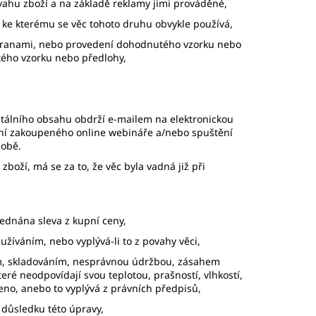
vahu zboží a na základě reklamy jimi prováděné,
bo ke kterému se věc tohoto druhu obvykle používá,
stranami, nebo provedení dohodnutého vzorku nebo
tého vzorku nebo předlohy,
itálního obsahu obdrží e-mailem na elektronickou
ění zakoupeného online webináře a/nebo spuštění
době.
zboží, má se za to, že věc byla vadná již při
sjednána sleva z kupní ceny,
žíváním, nebo vyplývá-li to z povahy věci,
ím, skladováním, nesprávnou údržbou, zásahem
ré neodpovídají svou teplotou, prašností, vlhkostí,
eno, anebo to vyplývá z právních předpisů,
v důsledku této úpravy,