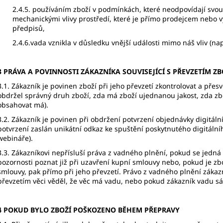
2.4.5. používáním zboží v podmínkách, které neodpovídají svou 
mechanickými vlivy prostředí, které je přímo prodejcem nebo 
předpisů,
2.4.6.vada vznikla v důsledku vnější události mimo náš vliv (nap
3 PRÁVA A POVINNOSTI ZÁKAZNÍKA SOUVISEJÍCÍ S PŘEVZETÍM ZB
3.1. Zákazník je povinen zboží při jeho převzetí zkontrolovat a přes
obdržel správný druh zboží, zda má zboží ujednanou jakost, zda zb
obsahovat má).
3.2. Zákazník je povinen při obdržení potvrzení objednávky digitál
potvrzení zaslán unikátní odkaz ke spuštění poskytnutého digitál
webináře).
3.3. Zákazníkovi nepřísluší práva z vadného plnění, pokud se jedná
pozornosti poznat již při uzavření kupní smlouvy nebo, pokud je zb
smlouvy, pak přímo při jeho převzetí. Právo z vadného plnění zákaz
převzetím věci věděl, že věc má vadu, nebo pokud zákazník vadu s
4 POKUD BYLO ZBOŽÍ POŠKOZENO BĚHEM PŘEPRAVY