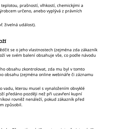
teplotou, prašností, vlhkostí, chemickými a
výrobcem určeno, anebo vyplývá z právních
ř. živelná událost).
OŽÍ
vědčit se o jeho vlastnostech (zejména zda zákazník
oží ve svém balení obsahuje vše, co podle návodu
ního obsahu zkontrolovat, zda mu byl v tomto
ního obsahu (zejména online webináře či záznamu
 o vadu, kterou musel s vynaložením obvyklé
oží předáno později než při uzavření kupní
níkovi rovněž nenáleží, pokud zákazník před
ám způsobil.