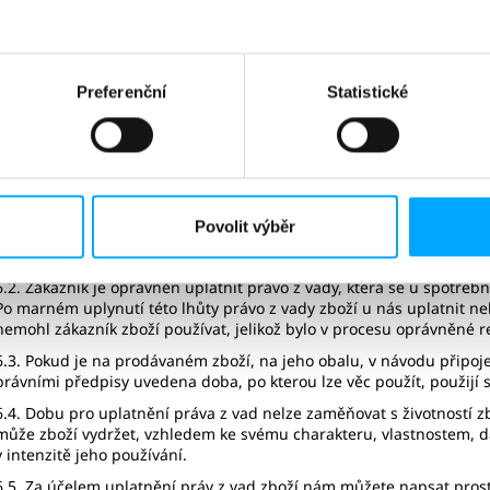
vzniklou chybu. Snažíme se předcházet takovým chybám, pečlivě k
odkazu pro spuštění zakoupeného digitálního obsahu probíhá z na
technických důvodů může dojít k jeho neodeslání.
5.2. Po vyplnění a odeslání reklamačního formuláře obdržíte potvrze
Preferenční
Statistické
zkontrolujeme a budeme vás kontaktovat, abychom dohodli další p
elektronickou adresu unikátní odkaz ke spuštění zakoupeného web
znova.
6 ZJIŠTĚNÍ VADY ZBOŽÍ V DOBĚ 24 MĚSÍCŮ OD JEJÍHO PŘEVZETÍ
Povolit výběr
6.1. Právo z vady zboží (reklamovat jej) jste povinen u nás uplatnit
objevila.
6.2. Zákazník je oprávněn uplatnit právo z vady, která se u spotřeb
Po marném uplynutí této lhůty právo z vady zboží u nás uplatnit nel
nemohl zákazník zboží používat, jelikož bylo v procesu oprávněné 
6.3. Pokud je na prodávaném zboží, na jeho obalu, v návodu připoj
právními předpisy uvedena doba, po kterou lze věc použít, použijí 
6.4. Dobu pro uplatnění práva z vad nelze zaměňovat s životností z
může zboží vydržet, vzhledem ke svému charakteru, vlastnostem, 
v intenzitě jeho používání.
6.5. Za účelem uplatnění práv z vad zboží nám můžete napsat pros