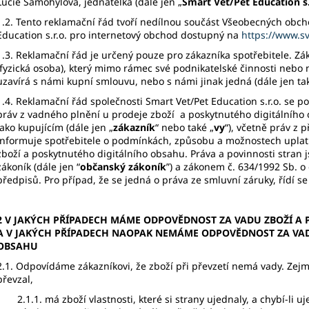
Lucie Samohýlová, jednatelka (dále jen „
Smart Vet/Pet Education s.
1.2. Tento reklamační řád tvoří nedílnou součást Všeobecných obc
Education s.r.o. pro internetový obchod dostupný na
https://www.sv
1.3. Reklamační řád je určený pouze pro zákazníka spotřebitele. Z
(fyzická osoba), který mimo rámec své podnikatelské činnosti ne
uzavírá s námi kupní smlouvu, nebo s námi jinak jedná (dále jen tak
1.4. Reklamační řád společnosti Smart Vet/Pet Education s.r.o. se p
práv z vadného plnění u prodeje zboží a poskytnutého digitálního
jako kupujícím (dále jen „
zákazník
“ nebo také „
vy
“), včetně práv z
informuje spotřebitele o podmínkách, způsobu a možnostech uplat
zboží a poskytnutého digitálního obsahu. Práva a povinnosti stran
zákoník (dále jen “
občanský zákoník
”) a zákonem č. 634/1992 Sb. o
předpisů. Pro případ, že se jedná o práva ze smluvní záruky, řídí 
2 V JAKÝCH PŘÍPADECH MÁME ODPOVĚDNOST ZA VADU ZBOŽÍ A
A V JAKÝCH PŘÍPADECH NAOPAK NEMÁME ODPOVĚDNOST ZA VAD
OBSAHU
2.1. Odpovídáme zákazníkovi, že zboží při převzetí nemá vady. Zej
převzal,
2.1.1. má zboží vlastnosti, které si strany ujednaly, a chybí-li 