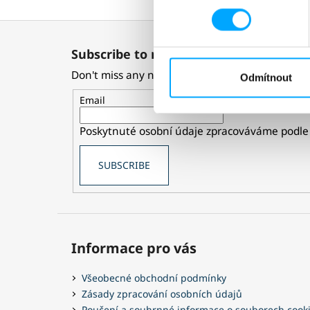
F
o
Subscribe to newsletter
o
Don't miss any news or discounts now!
t
Odmítnout
e
Email
r
Poskytnuté osobní údaje zpracováváme podle
SUBSCRIBE
Informace pro vás
Všeobecné obchodní podmínky
Zásady zpracování osobních údajů
Poučení a souhrnné informace o souborech cook