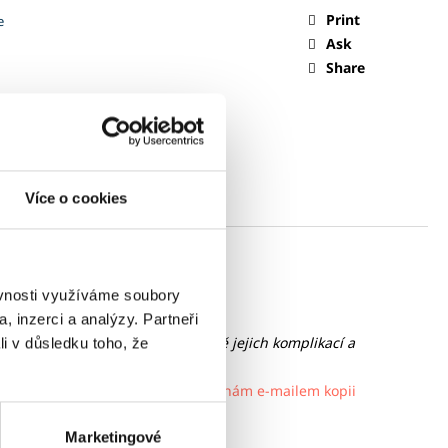
Print
e
Ask
Share
Více o cookies
ěvnosti využíváme soubory
, inzerci a analýzy. Partneři
) a také s možnostmi léčby včetně jejich komplikací a
li v důsledku toho, že
e.
i platbě EUR STUDENTSK a pošlete nám e-mailem kopii
Marketingové