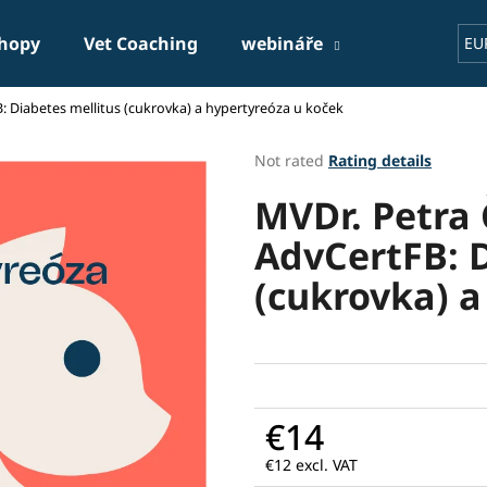
shopy
Vet Coaching
webináře
lecturers
EU
 Diabetes mellitus (cukrovka) a hypertyreóza u koček
hat are you looking for?
The
Not rated
Rating details
average
MVDr. Petra
product
SEARCH
rating
AdvCertFB: D
is
0,0
(cukrovka) a
out
We recommend
of
5
stars.
€14
€12 excl. VAT
Measure