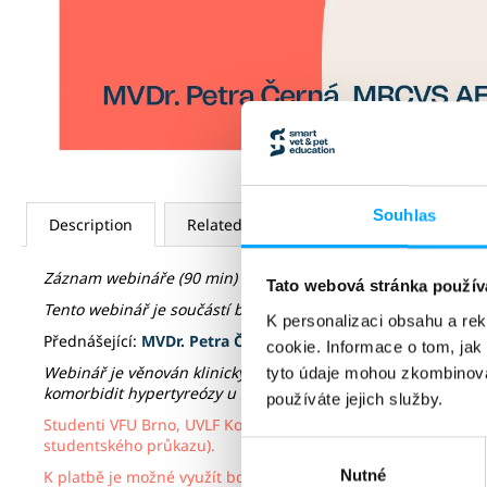
Souhlas
Description
Related (6)
Discussion
Záznam webináře (90 min) vč. PDF verze prezentace.
Záznam 
Tato webová stránka použív
Tento webinář je součástí balíčk
u "
10 webinářů z medicíny k
K personalizaci obsahu a re
Přednášející:
MVDr. Petra Černá, MRCVS AFHEA AdvCertFB
cookie. Informace o tom, jak
Webinář je věnován klinickým příznakům hypertyreózy a cukro
tyto údaje mohou zkombinovat
komorbidit hypertyreózy u koček. Kromě toho se rovněž zamě
používáte jejich služby.
Studenti VFU Brno, UVLF Košice,
ČZU Praha
a středních veter
studentského průkazu).
Výběr
Nutné
souhlasu
K platbě je možné využít body z věrnostního programu Norb