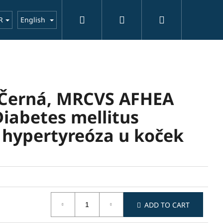
Search
Login
Shopping
about us
contact
Aktuality
R
English
cart
 Černá, MRCVS AFHEA
iabetes mellitus
 hypertyreóza u koček
ADD TO CART