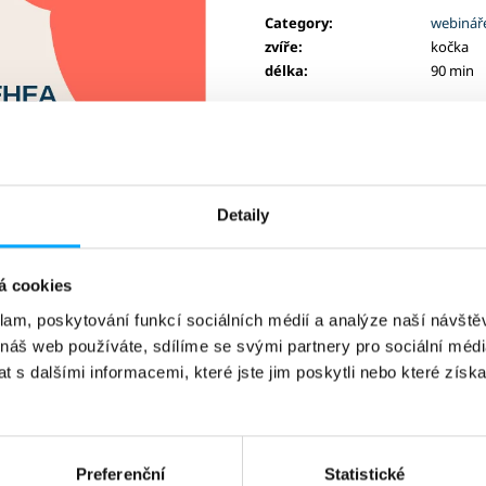
price:
Category
:
webinář
zvíře
:
kočka
délka
:
90 min
Detaily
bude dostupný do 30. 6. 2026.
á cookies
oček
".
klam, poskytování funkcí sociálních médií a analýze naší návšt
 náš web používáte, sdílíme se svými partnery pro sociální média
vky u koček. Účastníky seznámí s vyšetřením štítné žlázy (T4 a TSH
 s dalšími informacemi, které jste jim poskytli nebo které získa
ří na management cukrovky u koček a příčiny inzulinové rezistenc
inárních škol
obdrží slevu 50 % (zadejte v košíku kód STUDENT, př
Preferenční
Statistické
rook,
Purina veterinárního programu a V.I.P. body NOVIKO.