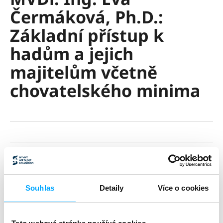
rating
i
Čermáková, Ph.D.:
is
0,0
n
Základní přístup k
out
g
of
hadům a jejich
f
5
stars.
o
majitelům včetně
r
chovatelského minima
?
SEARCH
€14
€12 excl. VAT
Measure
W
ADD TO CART
price:
Souhlas
Detaily
Více o cookies
e
r
Ask
Share
e