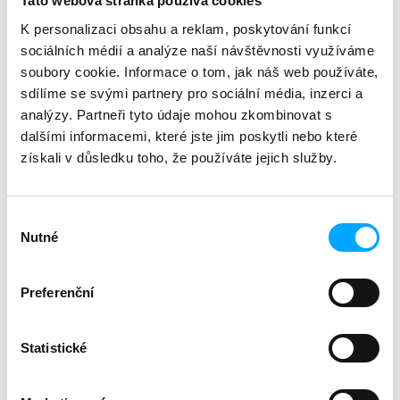
Tato webová stránka používá cookies
c
Category
:
webináře
o
K personalizaci obsahu a reklam, poskytování funkcí
zvíře
:
exoti
m
sociálních médií a analýze naší návštěvnosti využíváme
délka
:
90 min
m
soubory cookie. Informace o tom, jak náš web používáte,
e
sdílíme se svými partnery pro sociální média, inzerci a
n
analýzy. Partneři tyto údaje mohou zkombinovat s
Description
Related (4)
Discussion
d
dalšími informacemi, které jste jim poskytli nebo které
získali v důsledku toho, že používáte jejich služby.
Záznam webináře (90 min) vč. PDF verze prezentace.
Záznam bude dostupný do 30. 6. 2026.
Přednášející:
MVDr. Ing. Eva Čermáková, Ph.D.
Výběr
V rámci webináře se seznámíme s nejčastěji
Nutné
souhlasu
chovanými druhy hadů u nás. Vysvětlíme, jak určit
pohlaví, jak správně provést klinické vyšetření či jak
odebrat krev. Probereme celou řadu nosologických
Preferenční
jednotek, které si představíme na konkrétních
pacientech včetně diagnostiky a případné terapie. A v
neposlední řadě si povíme i něco málo o vhodných
Statistické
chovatelských podmínkách (z pohledu veterinárního
lékaře).
Studenti VFU Brno, UVLF Košice,
ČZU Praha
a středních