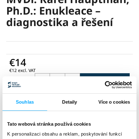
rating
i
Ph.D.: Enukleace –
is
0,0
n
diagnostika a řešení
out
g
of
f
5
stars.
o
r
?
€14
€12 excl. VAT
Measure
ADD TO CART
price:
SEARCH
Ask
Share
Souhlas
Detaily
Více o cookies
Category
:
webináře
W
zvíře
:
drobní savci
e
Tato webová stránka používá cookies
délka
:
90 min
r
téma
:
oftalmologie
K personalizaci obsahu a reklam, poskytování funkcí
e