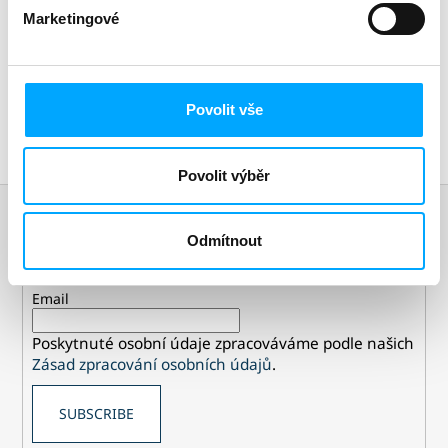
Norbrook,
Purina veterinárního programu a V.I.P. body
Marketingové
NOVIKO.
Povolit vše
Povolit výběr
F
o
Subscribe to newsletter
o
Odmítnout
Don't miss any news or discounts now!
t
e
Email
r
Poskytnuté osobní údaje zpracováváme podle našich
Zásad zpracování osobních údajů
.
SUBSCRIBE