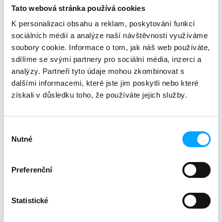
součást balíčku
:
ne
c
Tato webová stránka používá cookies
o
K personalizaci obsahu a reklam, poskytování funkcí
m
Description
Related (3)
Discussion
sociálních médií a analýze naší návštěvnosti využíváme
m
e
soubory cookie. Informace o tom, jak náš web používáte,
Záznam webináře (60 min) vč. PDF verze prezentace.
n
sdílíme se svými partnery pro sociální média, inzerci a
Záznam bude dostupný do 30. 6. 2026.
d
analýzy. Partneři tyto údaje mohou zkombinovat s
Přednášející:
MVDr. Karel Hauptman, Ph.D.
dalšími informacemi, které jste jim poskytli nebo které
Na klinickém případu herniace močového měchýře do
získali v důsledku toho, že používáte jejich služby.
skrota si popíšeme základní a pokročilou diagnostiku.
V tomto případě byla u pacienta diagnostikována
encephalitozoonóza a při detailnější diagnostice i
Výběr
parciální obturace ureteru. Zaměříme se na
Nutné
souhlasu
diferenciální diagnostiku polymorbidního pacienta.
Vše bude zakončeno popisem terapie a dlouhodobého
managementu terapie.
Preferenční
Studenti VFU Brno, UVLF Košice,
ČZU Praha
a středních
veterinárních škol
obdrží slevu 50 % (zadejte v košíku
kód STUDENT, při platbě EUR STUDENTSK, a pošlete
Statistické
nám e-mailem kopii studentského průkazu).
K platbě je možné využít body z věrnostního programu