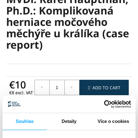
rating
i
Ph.D.: Komplikovaná
is
0,0
n
herniace močového
out
g
of
měchýře u králíka (case
f
5
stars.
o
report)
r
?
€10
SEARCH
ADD TO CART
€8 excl. VAT
Measure
price:
Ask
Share
W
Category
:
webináře
e
Souhlas
Detaily
Více o cookies
zvíře
:
drobní savci
r
délka
:
60 min
e