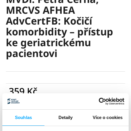
je
a
MRCVS AFHEA
0,0
z
j
AdvCertFB: Kočičí
5
í
hvězdiček.
komorbidity – přístup
t
?
ke geriatrickému
pacientovi
HLEDAT
359 Kč
D
296,69 Kč bez DPH
o
Měrná
p
DO KOŠÍKU
cena:
o
Souhlas
Detaily
Více o cookies
r
u
Zeptat se
Sdílet