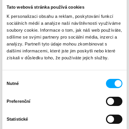
č
u
Tato webová stránka používá cookies
Kategorie
:
webináře
j
zvíře
:
kočka
K personalizaci obsahu a reklam, poskytování funkcí
e
délka
:
90 min
sociálních médií a analýze naší návštěvnosti využíváme
m
soubory cookie. Informace o tom, jak náš web používáte,
e
sdílíme se svými partnery pro sociální média, inzerci a
Popis
Související (8)
Diskuze
analýzy. Partneři tyto údaje mohou zkombinovat s
dalšími informacemi, které jste jim poskytli nebo které
Záznam webináře (90 min) vč. PDF verze
prezentace.
Záznam bude dostupný do 30. 6. 2026.
získali v důsledku toho, že používáte jejich služby.
Tento webinář je součástí balíčk
u "
10 webinářů z
medicíny koček
".
Výběr
Přednášející:
MVDr. Petra Černá, MRCVS
Nutné
souhlasu
AFHEA AdvCertFB
S geriatrickými kočičími pacienty se ve veterinární
praxi setkáváme běžně. Tento webinář se pokusí
Preferenční
pomoci s léčbou běžných komorbidit u starších koček,
jako je hypertenze, CKD, HCM, hypertyreóza a
další. Zaměří se rovněž na správnou diagnostiku
Statistické
těchto onemocnění i na vypracování léčebného plánu
pro tyto pacienty, jejich monitoring a prevenci