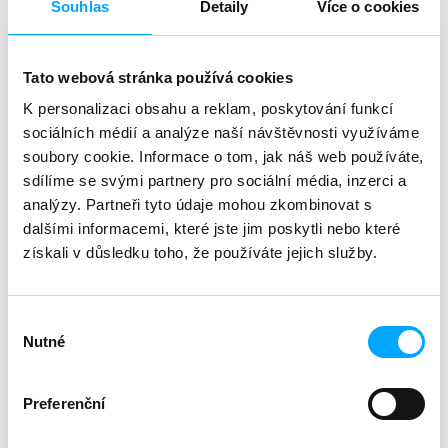
č
Souhlas
Detaily
Více o cookies
u
Zeptat se
Sdílet
j
Kategorie
:
webináře
e
Tato webová stránka používá cookies
zvíře
:
skot
m
délka
:
90 min
K personalizaci obsahu a reklam, poskytování funkcí
e
téma
:
gynekologie/porodnictví
sociálních médií a analýze naší návštěvnosti využíváme
soubory cookie. Informace o tom, jak náš web používáte,
sdílíme se svými partnery pro sociální média, inzerci a
Popis
Související (6)
Diskuze
analýzy. Partneři tyto údaje mohou zkombinovat s
dalšími informacemi, které jste jim poskytli nebo které
Záznam webináře (90 min) vč. PDF verze prezentace.
získali v důsledku toho, že používáte jejich služby.
Záznam bude dostupný do 30. 6. 2026.
Webinář ve spolupráci s
Českou buiatrickou
společností
.
Výběr
Přednášející:
doc. MVDr. Josef Illek, DrSc., Dipl. ECBH
Nutné
souhlasu
etiopatogeneze hypokalcémie
diagnostika, terapie a prevence porodní parézy
Preferenční
subklinická hypokalcémie jako predispoziční
faktor vzniku
dystokie