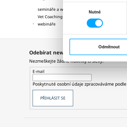
Výběr
semináře a workshopy
Nutné
souhlasu
Vet Coaching
webináře
Z
Odmítnout
á
Odebírat newsletter
p
Nezmeškejte žádné novinky či slevy!
a
t
E-mail
í
Poskytnuté osobní údaje zpracováváme podle
PŘIHLÁSIT SE