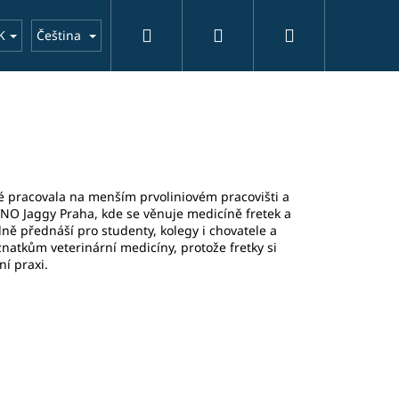
Hledat
Přihlášení
Nákupní
í
o nás
kontakt
aktuality
K
Čeština
košík
té pracovala na menším prvoliniovém pracovišti a
INO Jaggy Praha, kde se věnuje medicíně fretek a
lně přednáší pro studenty, kolegy i chovatele a
natkům veterinární medicíny, protože fretky si
ní praxi.