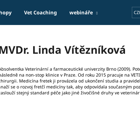
shopy
Vet Coaching
webináře
přednášejíc
CZ
Co potřebujete najít?
MVDr. Linda Vítězníková
HLEDAT
Absolventka Veterinární a farmaceutické univerzity Brno (2009). Po
následně na non-stop klinice v Praze. Od roku 2015 pracuje na VET
chirurgii. Medicína fretek ji provázela od ukončení studia a pravide
Doporučujeme
snaží se o rozvoj fretčí medicíny tak, aby odpovídala současným poz
zaslouží stejný standard péče jako jiné živočišné druhy ve veterinár