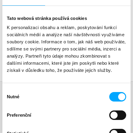
na Animal Health Trust ve Velké Británii a odborný asistent
a
na Vetmeduni Vienna v Rakousku. Člen několika odborných
j
veterinárních organizací, včetně European College of
Tato webová stránka používá cookies
í
Veterinary Internal Medicine – Companion Animals a
Veterinary Cancer Society. Aktivně se podílí na výzkumu v
K personalizaci obsahu a reklam, poskytování funkcí
t
oblastech imunoterapie, genetického sekvenování a
sociálních médií a analýze naší návštěvnosti využíváme
?
lymfomu. Jeho cílem je poskytovat nejvyšší standard péče a
soubory cookie. Informace o tom, jak náš web používáte,
naději zvířecím společníkům, při zachování lidského
sdílíme se svými partnery pro sociální média, inzerci a
přístupu a inovativních léčebných metod založených na
nejnovějších vědeckých poznatcích.
analýzy. Partneři tyto údaje mohou zkombinovat s
dalšími informacemi, které jste jim poskytli nebo které
HLEDAT
získali v důsledku toho, že používáte jejich služby.
Z
á
Výběr
D
Odebírat newsletter
Nutné
souhlasu
p
o
Nezmeškejte žádné novinky či slevy!
a
p
o
t
Preferenční
E-mail
r
í
u
Poskytnuté osobní údaje zpracováváme podle našich