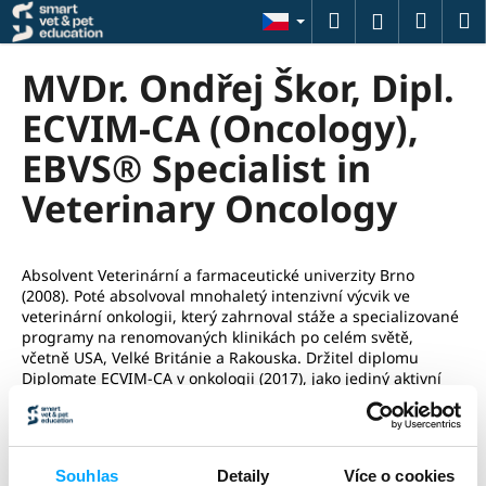
K
Přejít
Hledat
Náku
M
Přihlášení
na
o
obsah
Zpět
Zpět
košík
š
MVDr. Ondřej Škor, Dipl.
í
C
ECVIM-CA (Oncology),
k
o
EBVS® Specialist in
p
Veterinary Oncology
o
t
ř
Absolvent Veterinární a farmaceutické univerzity Brno
e
(2008). Poté absolvoval mnohaletý intenzivní výcvik ve
b
veterinární onkologii, který zahrnoval stáže a specializované
programy na renomovaných klinikách po celém světě,
u
včetně USA, Velké Británie a Rakouska. Držitel diplomu
j
Diplomate ECVIM-CA v onkologii (2017), jako jediný aktivní
e
lékař s touto kvalifikací v České republice a na Slovensku.
Specializuje se na léčbu rakoviny u malých zvířat a spolu se
t
svým týmem úspěšně léčil více než 12 000 pacientů. Od roku
e
2019 působí jako vedoucí onkolog na několika klinikách v
Souhlas
Detaily
Více o cookies
n
Praze, Bratislavě a Žilině. Dříve pracoval jako hlavní onkolog