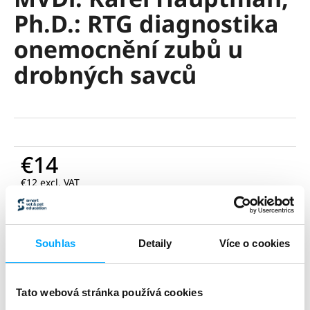
rating
i
Ph.D.: RTG diagnostika
is
0,0
n
onemocnění zubů u
out
g
of
drobných savců
f
5
stars.
o
r
?
€14
€12 excl. VAT
Measure
SEARCH
ADD TO CART
price:
Souhlas
Detaily
Více o cookies
Ask
Share
W
e
Category
:
webináře
r
Tato webová stránka používá cookies
zvíře
:
drobní savci
e
délka
:
90 min