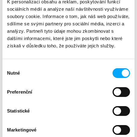
K personalizaci obsahu a reklam, poskytování funkcí
c
téma
:
stomatologie
o
sociálních médií a analýze naší návštěvnosti využíváme
m
soubory cookie. Informace o tom, jak náš web používáte,
m
sdílíme se svými partnery pro sociální média, inzerci a
Description
Related (8)
Discussion
e
analýzy. Partneři tyto údaje mohou zkombinovat s
n
dalšími informacemi, které jste jim poskytli nebo které
Záznam webináře (90 min) vč. PDF verze prezentace.
d
Záznam bude dostupný do 30. 6. 2026.
získali v důsledku toho, že používáte jejich služby.
Tento webinář můžete zakoupit jako součást balíčku
"10 + 2 webináře ze stomatologie drobných savců"
.
Výběr
Přednášející:
MVDr. Karel Hauptman, Ph.D.
Nutné
souhlasu
Co potřebuji za vybavení?
Jaká je výtěžnost rentgenologického vyšetření?
polohování pacienta
Preferenční
topografická anatomie – králík, morče, činčila,
potkan, fretka
příklady diagnóz
Statistické
Studenti VFU Brno, UVLF Košice,
ČZU Praha
a středních
veterinárních škol obdrží slevu 50 % (zadejte v košíku
kód STUDENT
, při platbě EUR STUDENTSK
a pošlete
Marketingové
nám e-mailem kopii studentského průkazu).